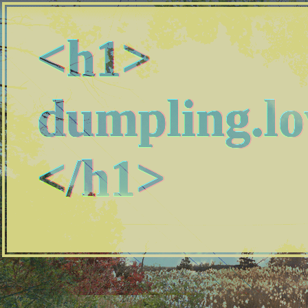
<h1>
dumpling.lo
</h1>